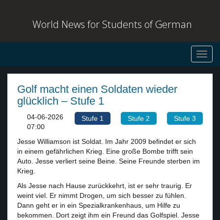
World News for Students of German
Toggl
navig
Golf macht einen Soldaten wieder
glücklich – Stufe 1
04-06-2026
Stufe 1
Stufe 2
Stufe 3
07:00
Jesse Williamson ist Soldat. Im Jahr 2009 befindet er sich
in einem gefährlichen Krieg. Eine große Bombe trifft sein
Auto. Jesse verliert seine Beine. Seine Freunde sterben im
Krieg.
Als Jesse nach Hause zurückkehrt, ist er sehr traurig. Er
weint viel. Er nimmt Drogen, um sich besser zu fühlen.
Dann geht er in ein Spezialkrankenhaus, um Hilfe zu
bekommen. Dort zeigt ihm ein Freund das Golfspiel. Jesse