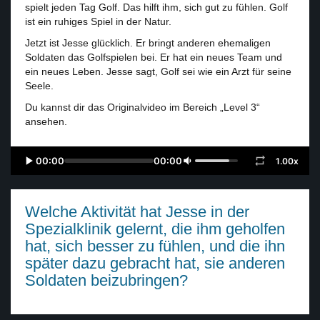
spielt jeden Tag Golf. Das hilft ihm, sich gut zu fühlen. Golf
ist ein ruhiges Spiel in der Natur.
Jetzt ist Jesse glücklich. Er bringt anderen ehemaligen
Soldaten das Golfspielen bei. Er hat ein neues Team und
ein neues Leben. Jesse sagt, Golf sei wie ein Arzt für seine
Seele.
Du kannst dir das Originalvideo im Bereich „Level 3“
ansehen.
00:00
00:00
1.00x
Welche Aktivität hat Jesse in der
Spezialklinik gelernt, die ihm geholfen
hat, sich besser zu fühlen, und die ihn
später dazu gebracht hat, sie anderen
Soldaten beizubringen?