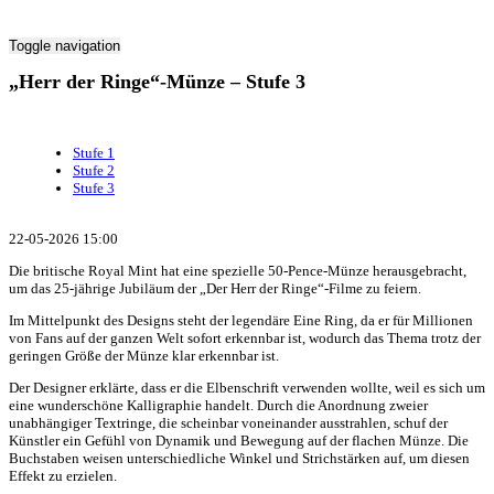
Toggle navigation
„Herr der Ringe“-Münze – Stufe 3
Stufe 1
Stufe 2
Stufe 3
22-05-2026 15:00
Die britische Royal Mint hat eine spezielle 50-Pence-Münze herausgebracht,
um das 25-jährige Jubiläum der „Der Herr der Ringe“-Filme zu feiern.
Im Mittelpunkt des Designs steht der legendäre Eine Ring, da er für Millionen
von Fans auf der ganzen Welt sofort erkennbar ist, wodurch das Thema trotz der
geringen Größe der Münze klar erkennbar ist.
Der Designer erklärte, dass er die Elbenschrift verwenden wollte, weil es sich um
eine wunderschöne Kalligraphie handelt. Durch die Anordnung zweier
unabhängiger Textringe, die scheinbar voneinander ausstrahlen, schuf der
Künstler ein Gefühl von Dynamik und Bewegung auf der flachen Münze. Die
Buchstaben weisen unterschiedliche Winkel und Strichstärken auf, um diesen
Effekt zu erzielen.