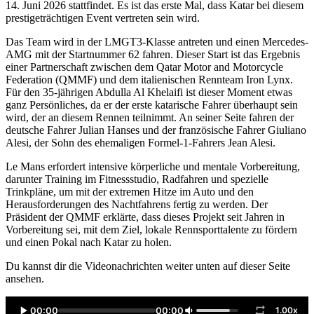
14. Juni 2026 stattfindet. Es ist das erste Mal, dass Katar bei diesem
prestigeträchtigen Event vertreten sein wird.
Das Team wird in der LMGT3-Klasse antreten und einen Mercedes-
AMG mit der Startnummer 62 fahren. Dieser Start ist das Ergebnis
einer Partnerschaft zwischen dem Qatar Motor and Motorcycle
Federation (QMMF) und dem italienischen Rennteam Iron Lynx.
Für den 35-jährigen Abdulla Al Khelaifi ist dieser Moment etwas
ganz Persönliches, da er der erste katarische Fahrer überhaupt sein
wird, der an diesem Rennen teilnimmt. An seiner Seite fahren der
deutsche Fahrer Julian Hanses und der französische Fahrer Giuliano
Alesi, der Sohn des ehemaligen Formel-1-Fahrers Jean Alesi.
Le Mans erfordert intensive körperliche und mentale Vorbereitung,
darunter Training im Fitnessstudio, Radfahren und spezielle
Trinkpläne, um mit der extremen Hitze im Auto und den
Herausforderungen des Nachtfahrens fertig zu werden. Der
Präsident der QMMF erklärte, dass dieses Projekt seit Jahren in
Vorbereitung sei, mit dem Ziel, lokale Rennsporttalente zu fördern
und einen Pokal nach Katar zu holen.
Du kannst dir die Videonachrichten weiter unten auf dieser Seite
ansehen.
00:00
00:00
1.00x