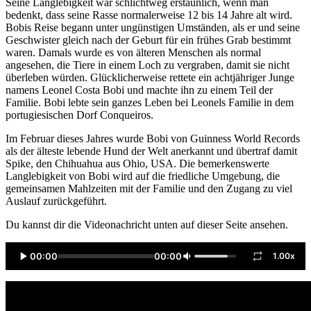
Seine Langlebigkeit war schlichtweg erstaunlich, wenn man
bedenkt, dass seine Rasse normalerweise 12 bis 14 Jahre alt wird.
Bobis Reise begann unter ungünstigen Umständen, als er und seine
Geschwister gleich nach der Geburt für ein frühes Grab bestimmt
waren. Damals wurde es von älteren Menschen als normal
angesehen, die Tiere in einem Loch zu vergraben, damit sie nicht
überleben würden. Glücklicherweise rettete ein achtjähriger Junge
namens Leonel Costa Bobi und machte ihn zu einem Teil der
Familie. Bobi lebte sein ganzes Leben bei Leonels Familie in dem
portugiesischen Dorf Conqueiros.
Im Februar dieses Jahres wurde Bobi von Guinness World Records
als der älteste lebende Hund der Welt anerkannt und übertraf damit
Spike, den Chihuahua aus Ohio, USA. Die bemerkenswerte
Langlebigkeit von Bobi wird auf die friedliche Umgebung, die
gemeinsamen Mahlzeiten mit der Familie und den Zugang zu viel
Auslauf zurückgeführt.
Du kannst dir die Videonachricht unten auf dieser Seite ansehen.
00:00
00:00
1.00x