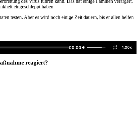
rbreitung des Virus führen kann. Das hat einige Familien verärgert,
ankheit eingeschleppt haben.
en testen. Aber es wird noch einige Zeit dauern, bis er allen helfen
00:00
1.00x
Maßnahme reagiert?